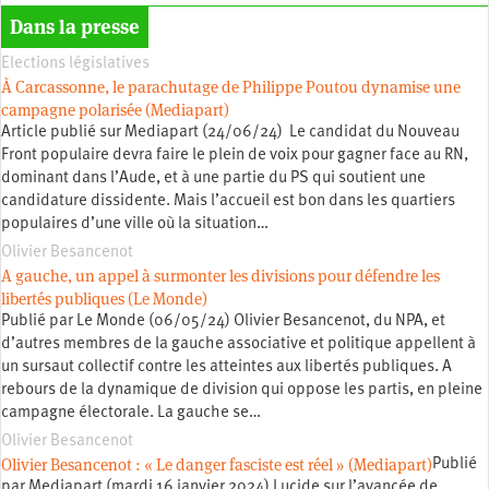
Dans la presse
Elections législatives
À Carcassonne, le parachutage de Philippe Poutou dynamise une
campagne polarisée (Mediapart)
Article publié sur Mediapart (24/06/24) Le candidat du Nouveau
Front populaire devra faire le plein de voix pour gagner face au RN,
dominant dans l’Aude, et à une partie du PS qui soutient une
candidature dissidente. Mais l’accueil est bon dans les quartiers
populaires d’une ville où la situation…
Olivier Besancenot
A gauche, un appel à surmonter les divisions pour défendre les
libertés publiques (Le Monde)
Publié par Le Monde (06/05/24) Olivier Besancenot, du NPA, et
d’autres membres de la gauche associative et politique appellent à
un sursaut collectif contre les atteintes aux libertés publiques. A
rebours de la dynamique de division qui oppose les partis, en pleine
campagne électorale. La gauche se…
Olivier Besancenot
Olivier Besancenot : « Le danger fasciste est réel » (Mediapart)
Publié
par Mediapart (mardi 16 janvier 2024) Lucide sur l’avancée de