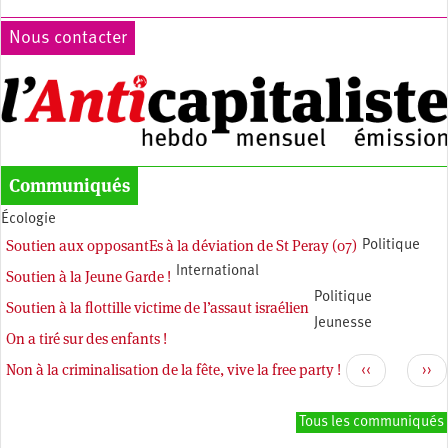
Nous contacter
Communiqués
Écologie
Soutien aux opposantEs à la déviation de St Peray (07)
Politique
International
Soutien à la Jeune Garde !
Politique
Soutien à la flottille victime de l’assaut israélien
Jeunesse
On a tiré sur des enfants !
Pagination
Non à la criminalisation de la fête, vive la free party !
Page
Pag
‹‹
››
précédente
sui
Tous les communiqués