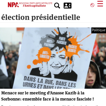
Aller
☰
⎋
au
contenu
élection présidentielle
principal
Politique
Menace sur le meeting d’Anasse Kazib à la
Sorbonne: ensemble face à la menace fasciste !