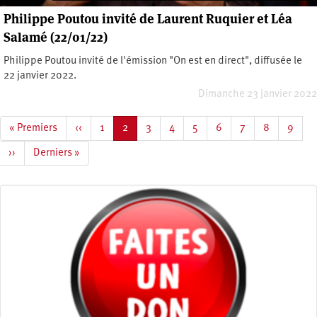
Philippe Poutou invité de Laurent Ruquier et Léa
Salamé (22/01/22)
Philippe Poutou invité de l'émission "On est en direct", diffusée le
22 janvier 2022.
Dimanche 23 janvier 2022
Pagination
Première
« Premiers
Page
‹‹
Page
1
Page
2
Page
3
Page
4
Page
5
Page
6
Page
7
Page
8
Page
9
page
précédente
courante
Page
››
Dernière
Derniers »
suivante
page