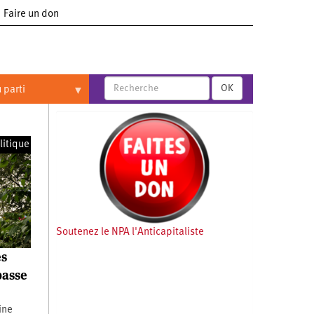
Faire un don
OK
 parti
litique
Soutenez le NPA l'Anticapitaliste
es
passe
ine