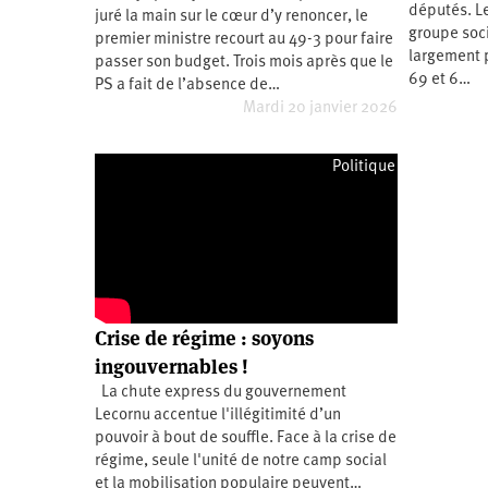
2011
députés. Le
juré la main sur le cœur d’y renoncer, le
Université
d’été
groupe soci
premier ministre recourt au 49-3 pour faire
2012
largement p
passer son budget. Trois mois après que le
Université
d’été
69 et 6…
PS a fait de l’absence de…
2013
Mardi 20 janvier 2026
Université
d’été
2014
Université
Politique
d’été
2015
Université
d’été
2016
Université
d’été
2017
Université
d’été
2018
Crise de régime : soyons
Université
d’été
ingouvernables !
2019
Université
La chute express du gouvernement
d’été
Lecornu accentue l'illégitimité d’un
2020
Université
pouvoir à bout de souffle. Face à la crise de
d’été
régime, seule l'unité de notre camp social
2021
Université
et la mobilisation populaire peuvent…