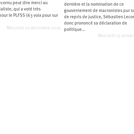
cornu peut dire merci au
dernière et la nomination de ce
2e
congrès
aliste, qui a voté très
gouvernement de macronistes pur su
our le PLFSS (63 voix pour sur
de repris de justice, Sébastien Leco
1er
congrès
donc prononcé sa déclaration de
Mercredi 10 décembre 2025
politique…
Congrès
de
Mercredi 15 octob
fondation