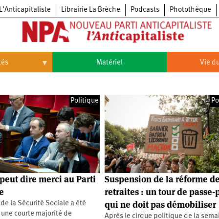
L’Anticapitaliste
Librairie La Brèche
Podcasts
Photothèque
tés
Matériel
Vie du
Vie
du
parti
Politique
Po
Congrès
du
NPA
Principes
Congrès
fondateurs
du
du
NPA
Statuts
6e
NPA
du
congrès
parti
Textes
5e
du
congrès
peut dire merci au Parti
Suspension de la réforme d
Conseil
4e
politique
e
retraites : un tour de passe-
congrès
national
qui ne doit pas démobiliser
e la Sécurité Sociale a été
3e
congrès
une courte majorité de
Après le cirque politique de la sema