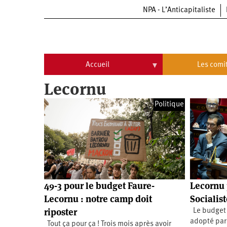
NPA - L’Anticapitaliste
Aller
au
contenu
principal
Accueil
Les comi
Lecornu
Accueil
Les
comités
Politique
Communiqués
Commissions
Université
Qui
d’été
sommes-
nous
Vidéos
Université
?
d’été
Université
d’été
49-3 pour le budget Faure-
Lecornu 
2009
Université
Lecornu : notre camp doit
Socialist
d’été
2010
riposter
Le budget d
Université
d’été
adopté par 
Tout ça pour ça ! Trois mois après avoir