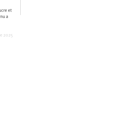
cre et
rnu a
re 2025