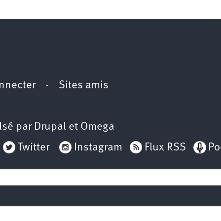
nnecter
-
Sites amis
lsé par
Drupal
et
Omega
Twitter
Instagram
Flux RSS
Po