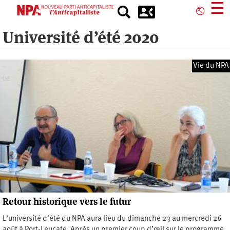
Aller
☰
⎋
au
contenu
Université d’été 2020
principal
Vie du NPA
Retour historique vers le futur
L’université d’été du NPA aura lieu du dimanche 23 au mercredi 26
août à Port-Leucate. Après un premier coup d’œil sur le programme