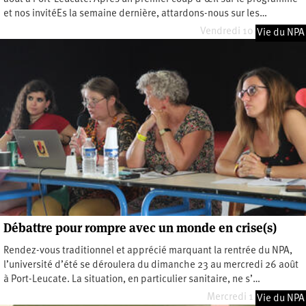
et nos invitéEs la semaine dernière, attardons-nous sur les…
Vendredi 10 juillet 2020
Vie du NPA
Débattre pour rompre avec un monde en crise(s)
Rendez-vous traditionnel et apprécié marquant la rentrée du NPA,
l’université d’été se déroulera du dimanche 23 au mercredi 26 août
à Port-Leucate. La situation, en particulier sanitaire, ne s’…
Mercredi 1 juillet 2020
Vie du NPA