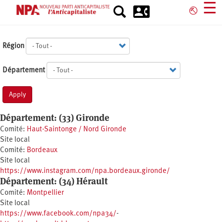
Aller
☰
⎋
au
contenu
principal
Région
Département
Apply
Département: (33) Gironde
Comité:
Haut-Saintonge / Nord Gironde
Site local
Comité:
Bordeaux
Site local
https://www.instagram.com/npa.bordeaux.gironde/
Département: (34) Hérault
Comité:
Montpellier
Site local
https://www.facebook.com/npa34/
-