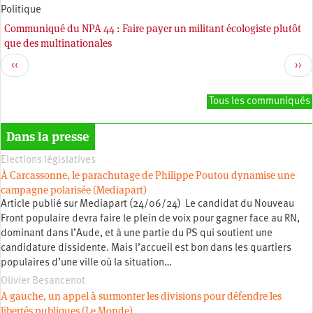
Politique
Communiqué du NPA 44 : Faire payer un militant écologiste plutôt
Pagination
que des multinationales
Previous
Nex
‹‹
››
page
pag
Tous les communiqués
Dans la presse
Elections législatives
À Carcassonne, le parachutage de Philippe Poutou dynamise une
campagne polarisée (Mediapart)
Article publié sur Mediapart (24/06/24) Le candidat du Nouveau
Front populaire devra faire le plein de voix pour gagner face au RN,
dominant dans l’Aude, et à une partie du PS qui soutient une
candidature dissidente. Mais l’accueil est bon dans les quartiers
populaires d’une ville où la situation…
Olivier Besancenot
A gauche, un appel à surmonter les divisions pour défendre les
libertés publiques (Le Monde)