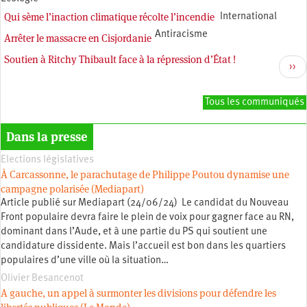
Qui sème l’inaction climatique récolte l’incendie
International
Antiracisme
Arrêter le massacre en Cisjordanie
Soutien à Ritchy Thibault face à la répression d’État !
Pagination
Nex
››
pag
Tous les communiqués
Dans la presse
Elections législatives
À Carcassonne, le parachutage de Philippe Poutou dynamise une
campagne polarisée (Mediapart)
Article publié sur Mediapart (24/06/24) Le candidat du Nouveau
Front populaire devra faire le plein de voix pour gagner face au RN,
dominant dans l’Aude, et à une partie du PS qui soutient une
candidature dissidente. Mais l’accueil est bon dans les quartiers
populaires d’une ville où la situation…
Olivier Besancenot
A gauche, un appel à surmonter les divisions pour défendre les