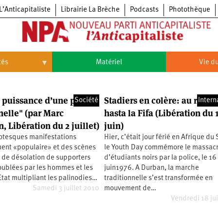
L’Anticapitaliste
Librairie La Brèche
Podcasts
Photothèque
tés
Matériel
Vie du
Vie
du
parti
la puissance d’une peste
Stadiers en colère: au revoir
Société
Intern
Congrès
du
elle" (par Marc
hasta la Fifa (Libération du 
NPA
 Libération du 2 juillet)
juin)
Principes
Congrès
fondateurs
du
rotesques manifestations
Hier, c’était jour férié en Afrique du 
du
NPA
Statuts
6e
NPA
ent «populaire» et des scènes
le Youth Day commémore le massac
du
congrès
 de désolation de supporters
d’étudiants noirs par la police, le 16
parti
Textes
5e
oublées par les hommes et les
juin1976. A Durban, la marche
du
congrès
at multipliant les palinodies…
traditionnelle s’est transformée en
Conseil
4e
politique
Samedi 3 juillet 2010
mouvement de…
congrès
national
Vendredi 18 ju
3e
congrès