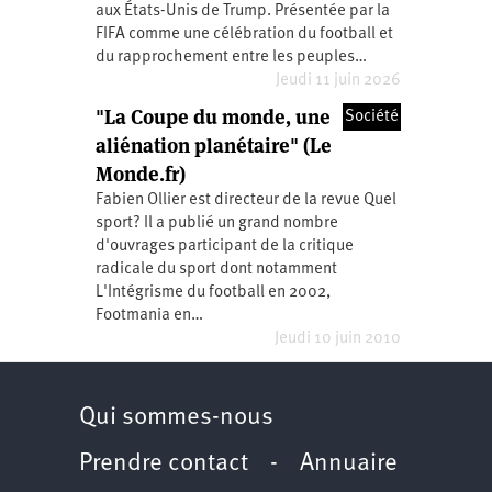
2011
aux États-Unis de Trump. Présentée par la
Université
d’été
FIFA comme une célébration du football et
2012
du rapprochement entre les peuples…
Université
d’été
Jeudi 11 juin 2026
2013
Université
"La Coupe du monde, une
Société
d’été
aliénation planétaire" (Le
2014
Université
Monde.fr)
d’été
2015
Fabien Ollier est directeur de la revue Quel
Université
d’été
sport? Il a publié un grand nombre
2016
d'ouvrages participant de la critique
Université
d’été
radicale du sport dont notamment
2017
L'Intégrisme du football en 2002,
Université
d’été
Footmania en…
2018
Jeudi 10 juin 2010
Université
d’été
2019
Université
d’été
Qui sommes-nous
2020
Université
d’été
Prendre contact
-
Annuaire
2021
Université