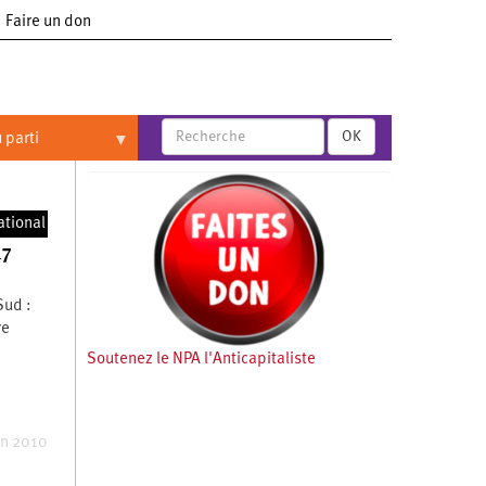
Faire un don
OK
 parti
 et
ational
17
Sud :
re
Soutenez le NPA l'Anticapitaliste
in 2010