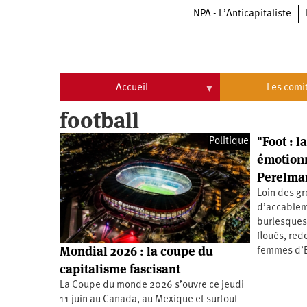
NPA - L’Anticapitaliste
Aller
au
contenu
principal
Accueil
Les comi
football
Accueil
Les
comités
"Foot : 
Politique
Communiqués
Commissions
émotionn
Université
Qui
Perelman,
d’été
sommes-
Loin des g
nous
Vidéos
Université
?
d’accablem
d’été
burlesques
Université
floués, red
d’été
Mondial 2026 : la coupe du
femmes d’Et
2009
Université
capitalisme fascisant
d’été
2010
La Coupe du monde 2026 s’ouvre ce jeudi
Université
d’été
11 juin au Canada, au Mexique et surtout