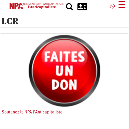
Aller
☰
⎋
au
contenu
LCR
principal
Soutenez le NPA l'Anticapitaliste