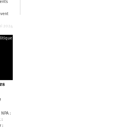
ents
ivent
ai 2024
litique
es
e
u NPA :
 :
 :