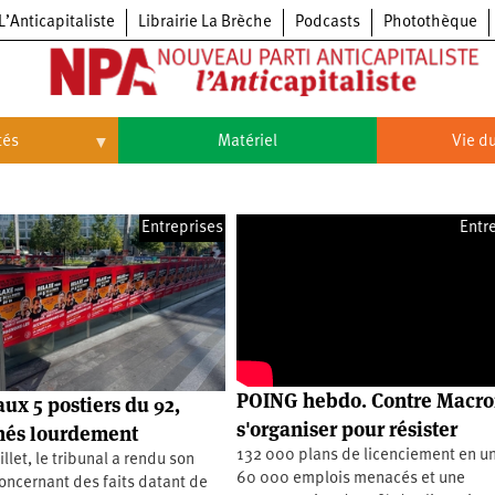
L’Anticapitaliste
Librairie La Brèche
Podcasts
Photothèque
tés
Matériel
Vie du
Vie
du
parti
Entreprises
Entr
Congrès
du
NPA
Principes
Congrès
fondateurs
du
du
NPA
Statuts
6e
NPA
du
congrès
parti
Textes
5e
du
congrès
POING hebdo. Contre Macro
ux 5 postiers du 92,
Conseil
4e
politique
s'organiser pour résister
és lourdement
congrès
national
132 000 plans de licenciement en un
llet, le tribunal a rendu son
3e
60 000 emplois menacés et une
congrès
oncernant des faits datant de