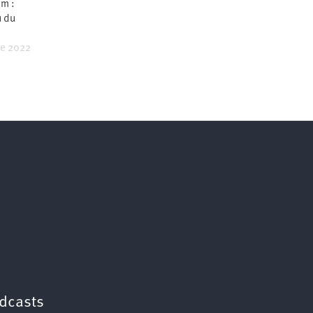
am :
u du
re 2022
dcasts