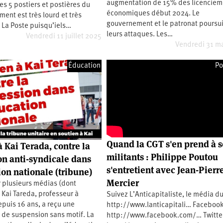
augmentation de 15% des licenciem
es 5 postiers et postières du
2e
économiques début 2024. Le
congrès
ment est très lourd et très
gouvernement et le patronat poursu
 La Poste puisqu’iels…
1er
leurs attaques. Les…
congrès
Vendredi 11 juillet 2025
Vendredi 31 m
Congrès
de
fondation
Éducation
Po
Quand la CGT s'en prend à s
à Kai Terada, contre la
militants : Philippe Poutou
on anti-syndicale dans
s'entretient avec Jean-Pierr
ion nationale (tribune)
Mercier
 plusieurs médias (dont
Kai Tareda, professeur à
Suivez L’Anticapitaliste, le média d
puis 16 ans, a reçu une
http://www.lanticapitali… Facebook
n de suspension sans motif. La
http://www.facebook.com/… Twitter