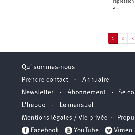
d’été
répression
2022
a…
Pagination
Page
1
Page
2
P
3
courante
Qui sommes-nous
Prendre contact
-
Annuaire
Newsletter -
Abonnement
-
Se co
L’hebdo
-
Le mensuel
Mentions légales / Vie privée
- Propu
Facebook
YouTube
Vimeo