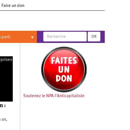
Faire un don
OK
 parti
eprises
Soutenez le NPA l'Anticapitaliste
n :
 an,