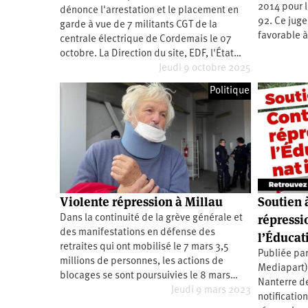
2011
2014 pour l
dénonce l'arrestation et le placement en
Université
d’été
92. Ce juge
garde à vue de 7 militants CGT de la
2012
favorable à
centrale électrique de Cordemais le 07
Université
d’été
octobre. La Direction du site, EDF, l'État…
2013
Jeudi 9 octobre 2025
Université
d’été
2014
Politique
Université
d’été
2015
Université
d’été
2016
Université
d’été
2017
Université
d’été
Violente répression à Millau
Soutien 
2018
Université
répressi
Dans la continuité de la grève générale et
d’été
des manifestations en défense des
2019
l’Éducat
Université
retraites qui ont mobilisé le 7 mars 3,5
d’été
Publiée par
millions de personnes, les actions de
2020
Mediapart) 
Université
blocages se sont poursuivies le 8 mars…
d’été
Nanterre de
Jeudi 9 mars 2023
2021
notificatio
Université