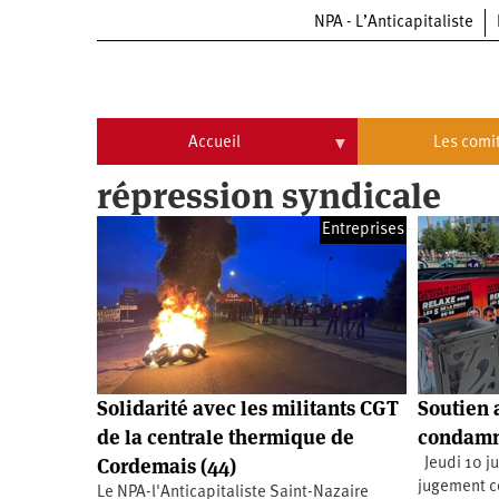
NPA - L’Anticapitaliste
Aller
au
contenu
principal
Accueil
Les comi
répression syndicale
Accueil
Les
comités
Entreprises
Communiqués
Commissions
Université
Qui
d’été
sommes-
nous
Vidéos
Université
?
d’été
Université
d’été
Solidarité avec les militants CGT
Soutien a
2009
Université
de la centrale thermique de
condamn
d’été
2010
Cordemais (44)
Jeudi 10 jui
Université
d’été
jugement c
Le NPA-l'Anticapitaliste Saint-Nazaire