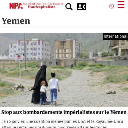
Aller
☰
⎋
au
contenu
Yemen
principal
International
Stop aux bombardements impérialistes sur le Yémen
Le 12 janvier, une coalition menée par les USA et le Royaume-Uni a
attaqué certaines positions au Sud Yémen dans les zones