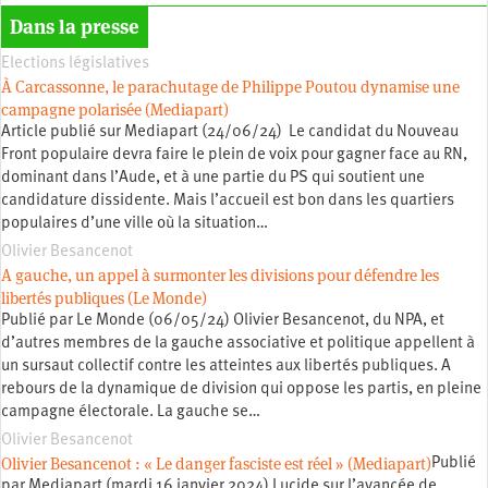
Dans la presse
Elections législatives
À Carcassonne, le parachutage de Philippe Poutou dynamise une
campagne polarisée (Mediapart)
Article publié sur Mediapart (24/06/24) Le candidat du Nouveau
Front populaire devra faire le plein de voix pour gagner face au RN,
dominant dans l’Aude, et à une partie du PS qui soutient une
candidature dissidente. Mais l’accueil est bon dans les quartiers
populaires d’une ville où la situation…
Olivier Besancenot
A gauche, un appel à surmonter les divisions pour défendre les
libertés publiques (Le Monde)
Publié par Le Monde (06/05/24) Olivier Besancenot, du NPA, et
d’autres membres de la gauche associative et politique appellent à
un sursaut collectif contre les atteintes aux libertés publiques. A
rebours de la dynamique de division qui oppose les partis, en pleine
campagne électorale. La gauche se…
Olivier Besancenot
Olivier Besancenot : « Le danger fasciste est réel » (Mediapart)
Publié
par Mediapart (mardi 16 janvier 2024) Lucide sur l’avancée de