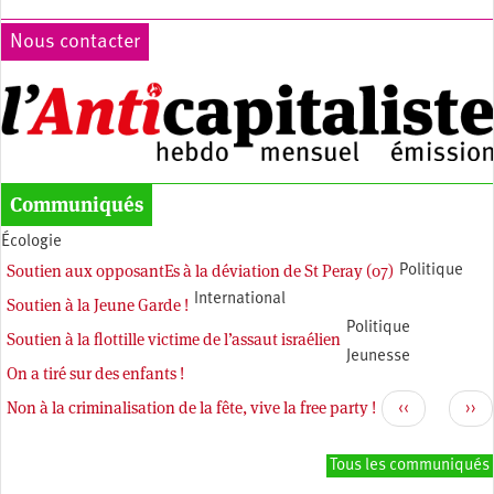
Nous contacter
Communiqués
Écologie
Soutien aux opposantEs à la déviation de St Peray (07)
Politique
International
Soutien à la Jeune Garde !
Politique
Soutien à la flottille victime de l’assaut israélien
Jeunesse
On a tiré sur des enfants !
Pagination
Non à la criminalisation de la fête, vive la free party !
Page
Pag
‹‹
››
précédente
sui
Tous les communiqués