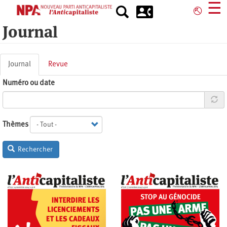
Aller
☰
⎋
au
Journal
contenu
principal
Onglets
Journal
(onglet
Revue
principaux
actif)
Numéro ou date
Thèmes
Rechercher