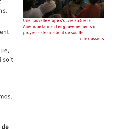
t
ns.
Une nouvelle étape s’ouvre en Grèce
Amérique latine : Les gouvernements «
ent
progressistes » à bout de souffle
+ de dossiers
vue,
 soit
emos.
s de