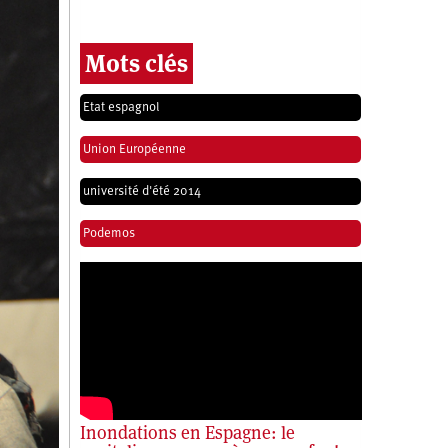
Mots clés
Etat espagnol
Union Européenne
université d'été 2014
Podemos
Inondations en Espagne: le