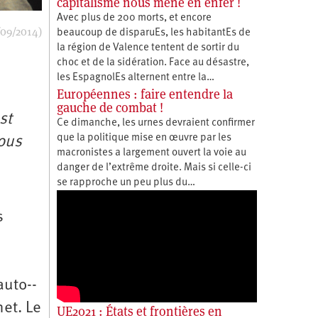
capitalisme nous mène en enfer !
Avec plus de 200 morts, et encore
/09/2014)
beaucoup de disparuEs, les habitantEs de
la région de Valence tentent de sortir du
choc et de la sidération. Face au désastre,
les EspagnolEs alternent entre la…
Européennes : faire entendre la
gauche de combat !
st
Ce dimanche, les urnes devraient confirmer
que la politique mise en œuvre par les
ous
macronistes a largement ouvert la voie au
danger de l’extrême droite. Mais si celle-ci
se rapproche un peu plus du…
s
auto-­
net. Le
UE2021 : États et frontières en