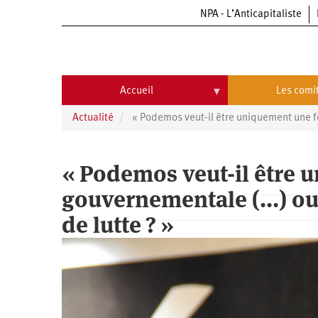
NPA - L’Anticapitaliste
Aller
au
contenu
principal
Accueil
Les comi
Actualité
« Podemos veut-il être uniquement une for
Accueil
Les
comités
Communiqués
Commissions
« Podemos veut-il être 
Université
Qui
gouvernementale (...) ou
d’été
sommes-
nous
Vidéos
Université
?
de lutte ? »
d’été
Université
d’été
2009
Université
d’été
2010
Université
d’été