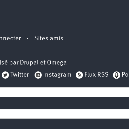
nnecter
-
Sites amis
lsé par
Drupal
et
Omega
Twitter
Instagram
Flux RSS
Po