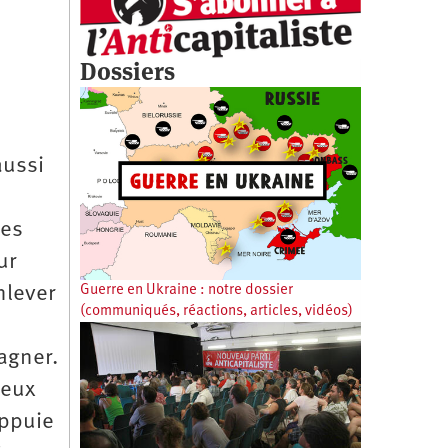
Dossiers
aussi
les
ur
nlever
Guerre en Ukraine : notre dossier
(communiqués, réactions, articles, vidéos)
gagner.
ceux
appuie