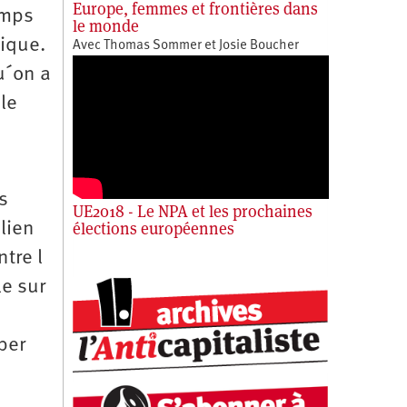
Europe, femmes et frontières dans
emps
le monde
tique.
Avec Thomas Sommer et Josie Boucher
u´on a
le
s
UE2018 - Le NPA et les prochaines
élections européennes
lien
tre l
e sur
per