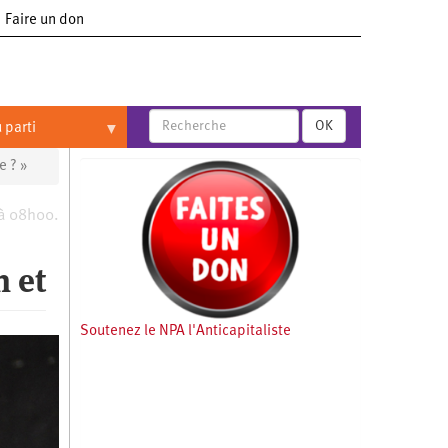
Faire un don
OK
 parti
e ? »
 à 08h00.
n et
Soutenez le NPA l'Anticapitaliste