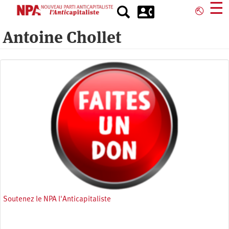
Aller
☰
⎋
au
contenu
Antoine Chollet
principal
Soutenez le NPA l'Anticapitaliste