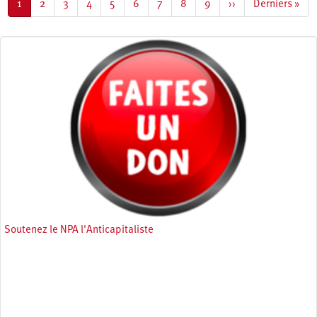
Page
1
Page
2
Page
3
Page
4
Page
5
Page
6
Page
7
Page
8
Page
9
Page
››
Dernière
Derniers »
courante
suivante
page
Soutenez le NPA l'Anticapitaliste