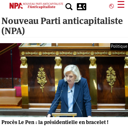
Aller
☰
⎋
au
contenu
Nouveau Parti anticapitaliste
principal
(NPA)
Politique
Procès Le Pen : la présidentielle en bracelet !