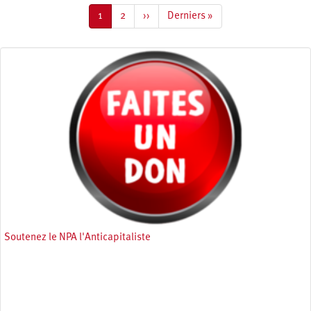
Page
1
Page
2
Page
››
Dernière
Derniers »
courante
suivante
page
Soutenez le NPA l'Anticapitaliste