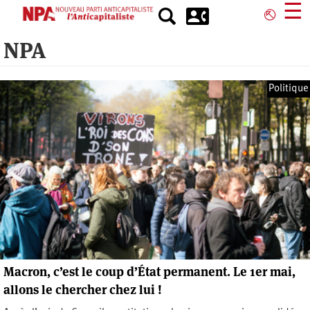
Aller
☰
⎋
au
contenu
NPA
principal
Politique
Macron, c’est le coup d’État permanent. Le 1er mai,
allons le chercher chez lui !