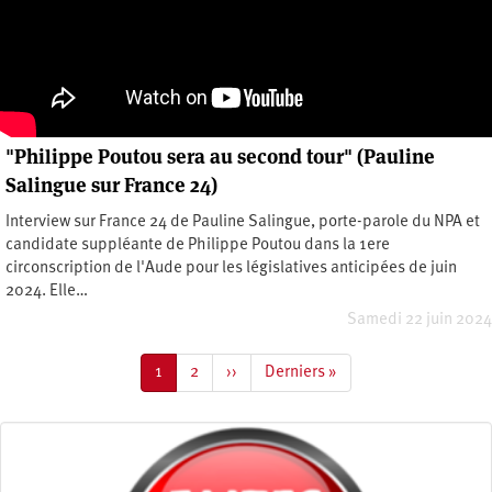
"Philippe Poutou sera au second tour" (Pauline
Salingue sur France 24)
Interview sur France 24 de Pauline Salingue, porte-parole du NPA et
candidate suppléante de Philippe Poutou dans la 1ere
circonscription de l'Aude pour les législatives anticipées de juin
2024. Elle…
Samedi 22 juin 2024
Pagination
Page
1
Page
2
Page
››
Dernière
Derniers »
courante
suivante
page