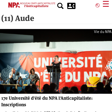
Aller
☰
⎋
au
contenu
(11) Aude
principal
Vie du NPA
17e Université d'été du NPA l'Anticapitaliste:
Inscriptions