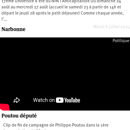
17ème Université d'été du NPA l'Anticapitaliste Du dimanche 24
août au mercredi 27 août (accueil le samedi 23 à partir de 14h et
départ le jeudi 28 après le petit déjeuner) Comme chaque année,
l’…
Mardi 8 juillet 2025
Narbonne
Dimanche 5 janvier 2025
Politique
Poutou député
Clip de fin de campagne de Philippe Poutou dans la 1ère