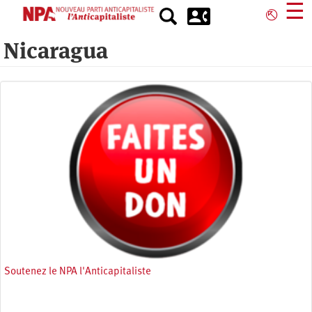
Aller
☰
⎋
au
contenu
Nicaragua
principal
Soutenez le NPA l'Anticapitaliste