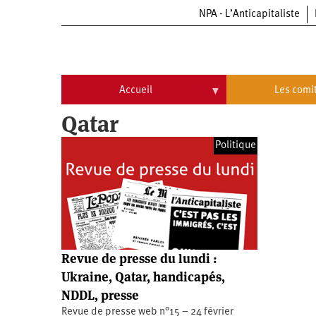
NPA - L’Anticapitaliste
Aller
au
contenu
principal
Accueil
Les comi
Qatar
Accueil
Les
comités
Politique
Communiqués
Commissions
Université
Qui
d’été
sommes-
nous
Vidéos
Université
?
d’été
Université
d’été
Revue de presse du lundi :
2009
Université
Ukraine, Qatar, handicapés,
d’été
2010
NDDL, presse
Université
d’été
Revue de presse web n°15 – 24 février