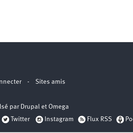
2e
congrès
1er
congrès
Congrès
de
fondation
nnecter
-
Sites amis
lsé par
Drupal
et
Omega
Twitter
Instagram
Flux RSS
Po