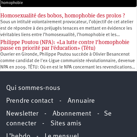
homophobie
Homosexualité des bobos, homophobie des prolos ?
Sous un intitulé volontairement provocateur, l’objectif de cet atelier
est de répondre à des préjugés tenaces en mettant en évidence les
véritables liens entre l’homosexualité, l’homophobie et les…
Philippe Poutou (NPA): «La lutte contre l'homophobie
passe en priorité par l'éducation» (Têtu)
Ouvrier en Gironde, Philippe Poutou succède à Olivier Besancenot
comme candidat de l'ex-Ligue communiste révolutionnaire, devenue
NPA en 2009. TÊTU: Où en est le NPA concernant les revendications…
Qui sommes-nous
Prendre contact
-
Annuaire
Newsletter -
Abonnement
-
Se
connecter
-
Sites amis
L’hebdo
-
Le mensuel