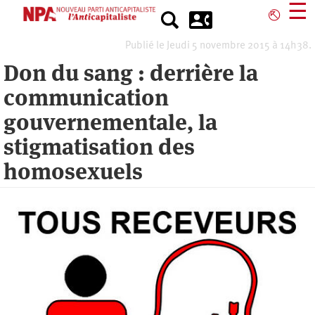
Aller
☰
⎋
au
contenu
Publié le Jeudi 5 novembre 2015 à 14h38.
principal
Don du sang : derrière la
communication
gouvernementale, la
stigmatisation des
homosexuels