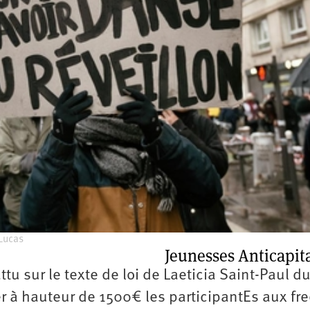
2e
congrès
1er
congrès
Congrès
de
fondation
Lucas
Jeunesses Anticapita
ttu sur le texte de loi de Laeticia Saint-Paul d
r à hauteur de 1500€ les participantEs aux fr