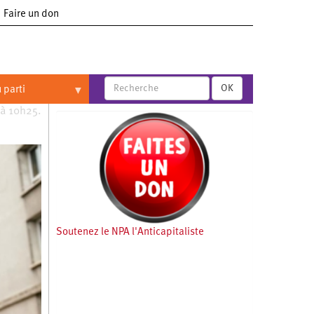
Faire un don
OK
 parti
 à 10h25.
Soutenez le NPA l'Anticapitaliste