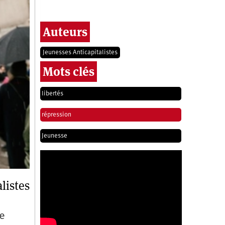
Auteurs
Jeunesses Anticapitalistes
Mots clés
libertés
répression
Jeunesse
listes
u
ee