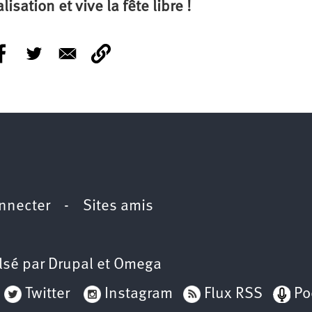
lisation et vive la fête libre !
nnecter
-
Sites amis
lsé par
Drupal
et
Omega
Twitter
Instagram
Flux RSS
Po