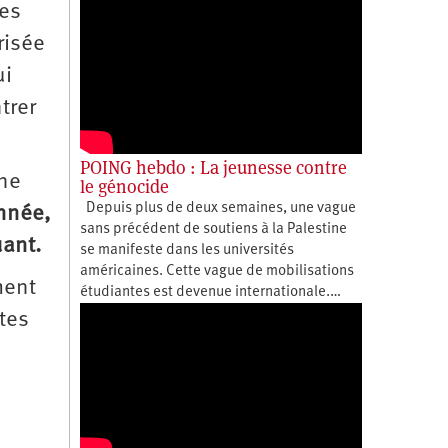
Des
risée
ui
trer
POING hebdo : La jeunesse contre
 ne
le génocide
Depuis plus de deux semaines, une vague
nnée,
sans précédent de soutiens à la Palestine
uant.
se manifeste dans les universités
américaines. Cette vague de mobilisations
ment
étudiantes est devenue internationale.…
êtes