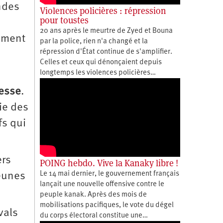
endes
Violences policières : répression
pour toustes
20 ans après le meurtre de Zyed et Bouna
lement
par la police, rien n'a changé et la
répression d'État continue de s'amplifier.
Celles et ceux qui dénonçaient depuis
longtemps les violences policières…
nesse
.
tie des
fs qui
ers
POING hebdo. Vive la Kanaky libre !
Le 14 mai dernier, le gouvernement français
jeunes
lançait une nouvelle offensive contre le
peuple kanak. Après des mois de
mobilisations pacifiques, le vote du dégel
vals
du corps électoral constitue une…