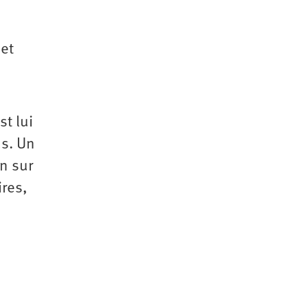
 et
st lui
us. Un
n sur
ires,