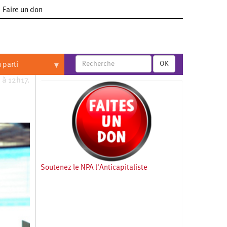
Faire un don
OK
 parti
 à 12h17.
Soutenez le NPA l'Anticapitaliste