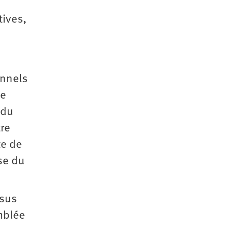
tives,
onnels
de
 du
tre
te de
se du
ssus
mblée