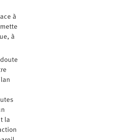
lace à
rmette
ue, à
 doute
tre
ilan
outes
un
t la
action