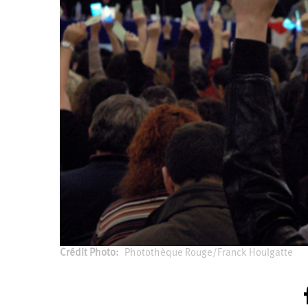
2011
Université
d’été
2012
Université
d’été
2013
Université
d’été
2014
Université
d’été
2015
Université
d’été
2016
Université
d’été
2017
Université
d’été
2018
Université
d’été
2019
Université
d’été
Crédit Photo
Photothèque Rouge/Franck Houlgatte
2020
Université
d’été
2021
Université