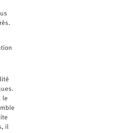
ous
rès.
ation
lité
ques.
 le
emble
ite
 il