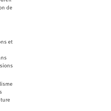
areil
ion de
ons et
ans
isions
alisme
s
pture