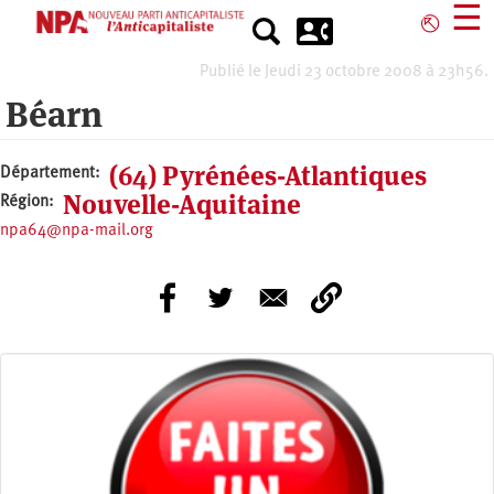
Aller
☰
⎋
au
contenu
Publié le Jeudi 23 octobre 2008 à 23h56.
principal
Béarn
(64) Pyrénées-Atlantiques
Département
Nouvelle-Aquitaine
Région
npa64@npa-mail.org