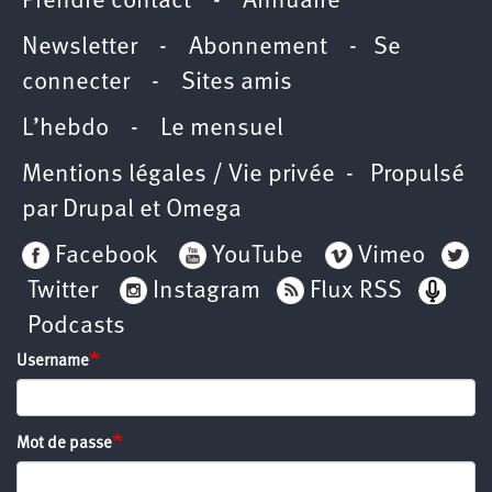
Prendre contact
-
Annuaire
Newsletter -
Abonnement
-
Se
connecter
-
Sites amis
L’hebdo
-
Le mensuel
Mentions légales / Vie privée
- Propulsé
par
Drupal
et
Omega
Facebook
YouTube
Vimeo
Twitter
Instagram
Flux RSS
Podcasts
Username
Mot de passe