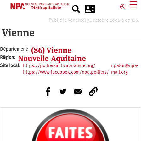
Aller
☰
⎋
au
contenu
Publié le Vendredi 31 octobre 2008 à 07h16.
principal
Vienne
(86) Vienne
Département
Nouvelle-Aquitaine
Région
Site local
https://poitiersanticapitaliste.org/
npa86@npa-
https://www.facebook.com/npa.poitiers/
mail.org