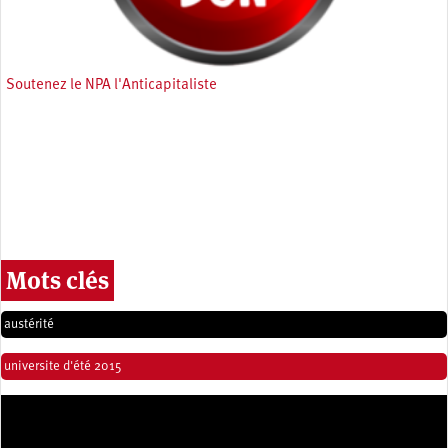
Soutenez le NPA l'Anticapitaliste
Mots clés
austérité
universite d'été 2015