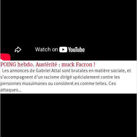
POING hebdo. Austérité : muck Facron !
Les annonces de Gabriel Attal sont brutales en matière sociale, et
s’accompagnent d’un racisme dirigé spécialement contre les
personnes musulmanes ou consideré.es comme telles. Ces
attaques…