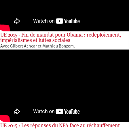
UE 2015 - Fin de mandat pour Obama : redéploiement,
impérialismes et luttes sociales
Avec Gilbert Achcar et Mathieu Bonzom.
UE 2015 : Les réponses du NPA face au réchauffement