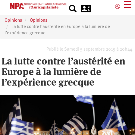
Aller
☰
⎋
au
contenu
Opinions
Opinions
principal
La lutte contre l’austérité en Europe à la lumière de
l’expérience grecque
Publié le Samedi 5 septembre 2015 à 20h44.
La lutte contre l’austérité en
Europe à la lumière de
l’expérience grecque