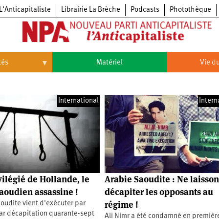
L’Anticapitaliste
Librairie La Brèche
Podcasts
Photothèque
tés
Matériel
Vie du
Vie
du
parti
International
Intern
Congrès
du
NPA
Principes
Congrès
fondateurs
du
du
NPA
Statuts
6e
NPA
du
congrès
parti
Textes
5e
du
congrès
vilégié de Hollande, le
Arabie Saoudite : Ne laisson
Conseil
4e
politique
aoudien assassine !
décapiter les opposants au
congrès
national
régime !
oudite vient d'exécuter par
3e
congrès
ar décapitation quarante-sept
Ali Nimr a été condamné en premièr