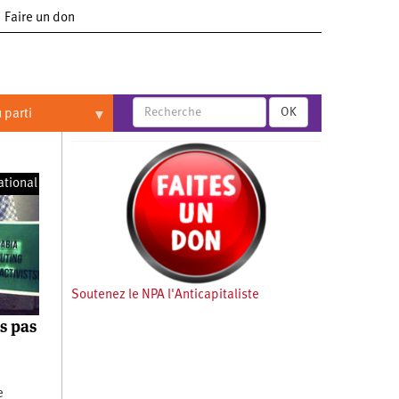
Faire un don
OK
 parti
ational
Soutenez le NPA l'Anticapitaliste
s pas
e