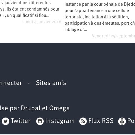
2 janvier dans différentes
instance par la cour pénale de Djed
2e
congrès
ays. Ils étaient condamnés pour
pour "appartenance à une cellule
 », un qualificatif si flou…
terroriste, incitation à la sédition,
1er
congrès
Lundi 4 janvier 2016
participation à des émeutes, port d
ciblage d'…
Congrès
de
Vendredi 25 septemb
fondation
nnecter
-
Sites amis
lsé par
Drupal
et
Omega
Twitter
Instagram
Flux RSS
Po