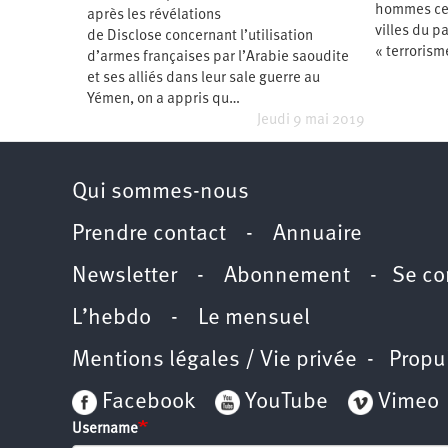
2011
hommes ce 
après les révélations
Université
d’été
villes du p
de Disclose concernant l’utilisation
2012
« terrorisme
d’armes françaises par l’Arabie saoudite
Université
d’été
et ses alliés dans leur sale guerre au
2013
Yémen, on a appris qu…
Université
d’été
Jeudi 9 mai 2019
2014
Université
d’été
2015
Université
Qui sommes-nous
d’été
2016
Université
Prendre contact
-
Annuaire
d’été
2017
Université
Newsletter -
Abonnement
-
Se co
d’été
2018
Université
L’hebdo
-
Le mensuel
d’été
2019
Université
Mentions légales / Vie privée
- Propu
d’été
2020
Université
Facebook
YouTube
Vimeo
d’été
2021
Username
Université