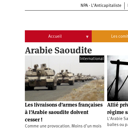
NPA - L’Anticapitaliste
Aller
au
contenu
principal
Accueil
Les comi
Arabie Saoudite
Accueil
Les
comités
International
Communiqués
Commissions
Université
Qui
d’été
sommes-
nous
Vidéos
Université
?
d’été
Université
d’été
Les livraisons d’armes françaises
Allié pri
2009
Université
à l’Arabie saoudite doivent
régime s
d’été
2010
cesser !
L'Arabie Sa
Université
d’été
balles ou p
Comme une provocation. Moins d’un mois