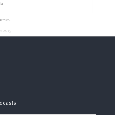
da
'armes,
re 2015
dcasts