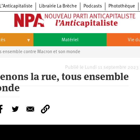
L’Anticapitaliste
Librairie La Brèche
Podcasts
Photothèque
tés
Matériel
Vie du
us ensemble contre Macron et son monde
Vie
du
parti
Congrès
Publié le Lundi 11 septembre 2023
du
renons la rue, tous ensemble
NPA
Principes
Congrès
onde
fondateurs
du
du
NPA
Statuts
6e
NPA
du
congrès
parti
Textes
5e
du
congrès
Conseil
4e
politique
congrès
national
3e
congrès