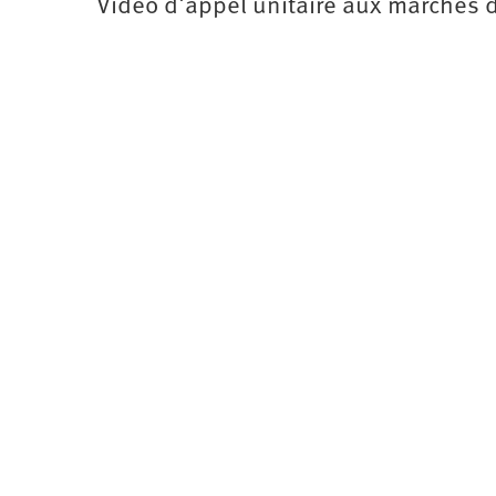
Vidéo d'appel unitaire aux marches
d’été
2022