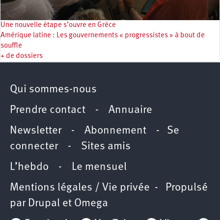
Une nouvelle étape s’ouvre en Grèce
Amérique latine : Les gouvernements « progressistes » à bout de
souffle
+ de dossiers
Qui sommes-nous
Prendre contact
-
Annuaire
Newsletter -
Abonnement
-
Se
connecter
-
Sites amis
L’hebdo
-
Le mensuel
Mentions légales / Vie privée
- Propulsé
par
Drupal
et
Omega