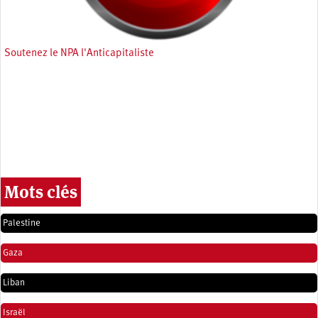
Soutenez le NPA l'Anticapitaliste
Mots clés
Palestine
Gaza
Liban
Israël