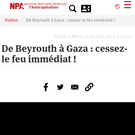
Aller
☰
⎋
au
contenu
Vidéos
De Beyrouth à Gaza : cessez-le feu immédiat !
principal
Publié le Mardi 15 octobre 2024 à 09h12.
De Beyrouth à Gaza : cessez-
le feu immédiat !