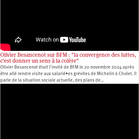
Olivier Besancenot sur BFM : "la convergence des luttes,
c'est donner un sens à la colère"
Olivier Besancenot était l'invité de BFM le 20 novembre 2024 après
être allé rendre visite aux salarié•es grévites de Michelin à Cholet. Il
parle de la situation sociale actuelle, des plans de…