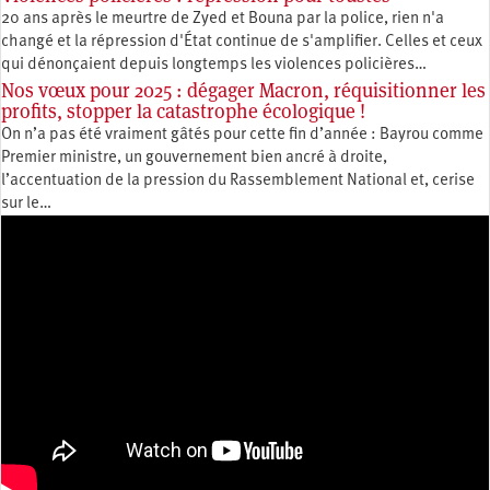
20 ans après le meurtre de Zyed et Bouna par la police, rien n'a
changé et la répression d'État continue de s'amplifier. Celles et ceux
qui dénonçaient depuis longtemps les violences policières…
Nos vœux pour 2025 : dégager Macron, réquisitionner les
profits, stopper la catastrophe écologique !
On n’a pas été vraiment gâtés pour cette fin d’année : Bayrou comme
Premier ministre, un gouvernement bien ancré à droite,
l’accentuation de la pression du Rassemblement National et, cerise
sur le…