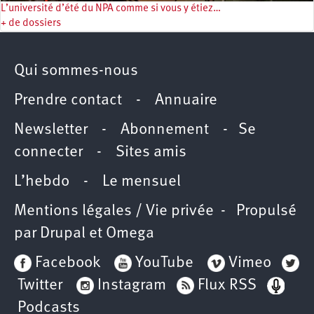
L’université d’été du NPA comme si vous y étiez…
+ de dossiers
Qui sommes-nous
Prendre contact
-
Annuaire
Newsletter -
Abonnement
-
Se
connecter
-
Sites amis
L’hebdo
-
Le mensuel
Mentions légales / Vie privée
- Propulsé
par
Drupal
et
Omega
Facebook
YouTube
Vimeo
Twitter
Instagram
Flux RSS
Podcasts