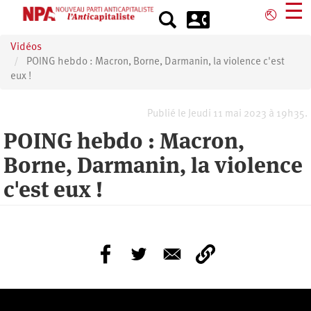
Aller
☰
⎋
au
contenu
Vidéos
principal
POING hebdo : Macron, Borne, Darmanin, la violence c'est
eux !
Publié le Jeudi 11 mai 2023 à 19h35.
POING hebdo : Macron,
Borne, Darmanin, la violence
c'est eux !