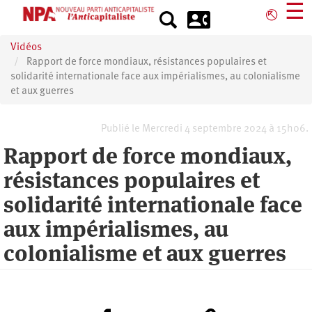
Aller
☰
⎋
au
contenu
Vidéos
principal
Rapport de force mondiaux, résistances populaires et
solidarité internationale face aux impérialismes, au colonialisme
et aux guerres
Publié le Mercredi 4 septembre 2024 à 15h06.
Rapport de force mondiaux,
résistances populaires et
solidarité internationale face
aux impérialismes, au
colonialisme et aux guerres