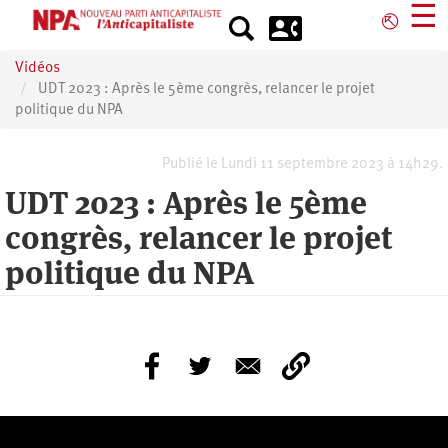
Aller
☰
⎋
au
contenu
Vidéos
principal
UDT 2023 : Après le 5ème congrès, relancer le projet
politique du NPA
Publié le Lundi 11 septembre 2023 à 14h29.
UDT 2023 : Après le 5ème
congrès, relancer le projet
politique du NPA