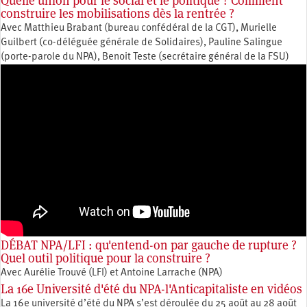
Quelle union pour le social et le politique ? Comment
construire les mobilisations dès la rentrée ?
Avec Matthieu Brabant (bureau confédéral de la CGT), Murielle
Guilbert (co-déléguée générale de Solidaires), Pauline Salingue
(porte-parole du NPA), Benoit Teste (secrétaire général de la FSU)
DÉBAT NPA/LFI : qu'entend-on par gauche de rupture ?
Quel outil politique pour la construire ?
Avec Aurélie Trouvé (LFI) et Antoine Larrache (NPA)
La 16e Université d'été du NPA-l'Anticapitaliste en vidéos
La 16e université d’été du NPA s’est déroulée du 25 août au 28 août