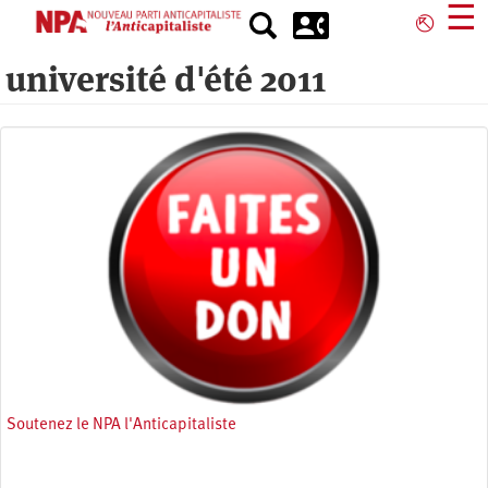
Skip
☰
⎋
to
main
université d'été 2011
content
Soutenez le NPA l'Anticapitaliste