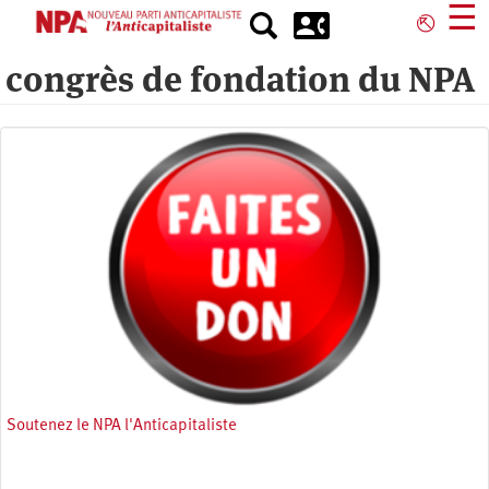
Skip
☰
⎋
to
main
congrès de fondation du NPA
content
Soutenez le NPA l'Anticapitaliste