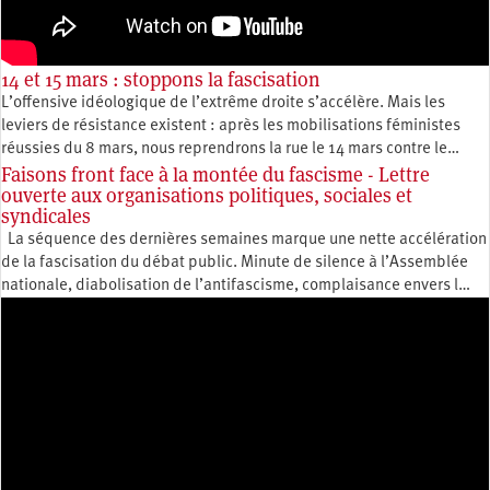
14 et 15 mars : stoppons la fascisation
L’offensive idéologique de l’extrême droite s’accélère. Mais les
leviers de résistance existent : après les mobilisations féministes
réussies du 8 mars, nous reprendrons la rue le 14 mars contre le…
Faisons front face à la montée du fascisme - Lettre
ouverte aux organisations politiques, sociales et
syndicales
La séquence des dernières semaines marque une nette accélération
de la fascisation du débat public. Minute de silence à l’Assemblée
nationale, diabolisation de l’antifascisme, complaisance envers l…