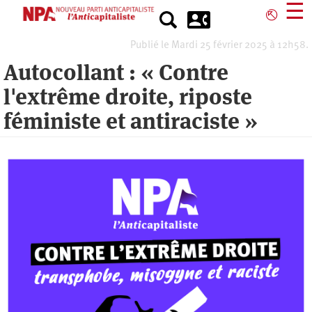
Aller
☰
⎋
au
contenu
Publié le Mardi 25 février 2025 à 12h58.
principal
Autocollant : « Contre
l'extrême droite, riposte
féministe et antiraciste »