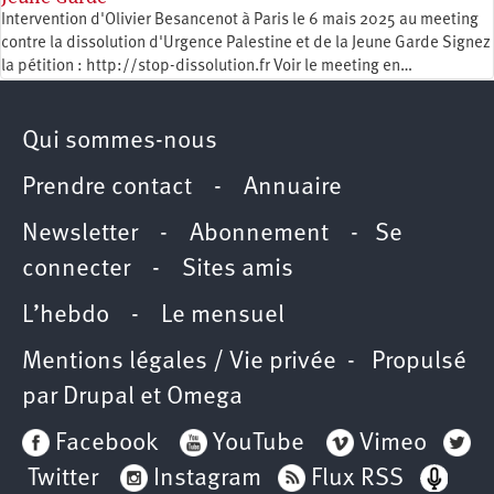
Intervention d'Olivier Besancenot à Paris le 6 mais 2025 au meeting
contre la dissolution d'Urgence Palestine et de la Jeune Garde Signez
la pétition : http://stop-dissolution.fr Voir le meeting en…
Qui sommes-nous
Prendre contact
-
Annuaire
Newsletter -
Abonnement
-
Se
connecter
-
Sites amis
L’hebdo
-
Le mensuel
Mentions légales / Vie privée
- Propulsé
par
Drupal
et
Omega
Facebook
YouTube
Vimeo
Twitter
Instagram
Flux RSS