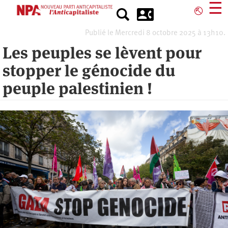
Aller
☰
⎋
au
contenu
Publié le Mercredi 8 octobre 2025 à 13h10.
principal
Les peuples se lèvent pour
stopper le génocide du
peuple palestinien !