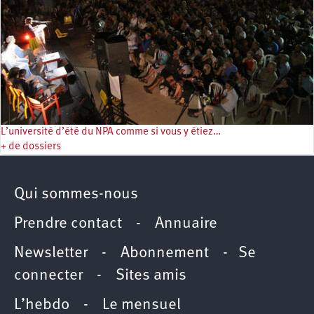
L’université d’été du NPA comme si vous y étiez…
+ de dossiers
Qui sommes-nous
Prendre contact
-
Annuaire
Newsletter -
Abonnement
-
Se
connecter
-
Sites amis
L’hebdo
-
Le mensuel