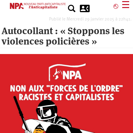
Aller
☰
⎋
au
contenu
Publié le Mercredi 29 janvier 2025 à 22h41.
principal
Autocollant : « Stoppons les
violences policières »