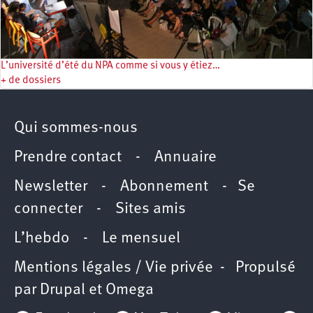
L’université d’été du NPA comme si vous y étiez…
+ de dossiers
Qui sommes-nous
Prendre contact
-
Annuaire
Newsletter -
Abonnement
-
Se
connecter
-
Sites amis
L’hebdo
-
Le mensuel
Mentions légales / Vie privée
- Propulsé
par
Drupal
et
Omega