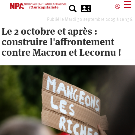
Aller
☰
⎋
au
contenu
Publié le Mardi 30 septembre 2025 à 18h36.
principal
Le 2 octobre et après :
construire l'affrontement
contre Macron et Lecornu !