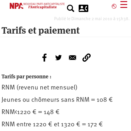
Aller
☰
⎋
au
contenu
Publié le Dimanche 2 mai 2010 à 15h38.
principal
Tarifs et paiement
Tarifs par personne :
RNM (revenu net mensuel)
Jeunes ou chômeurs sans RNM = 108 €
RNM<1220 € = 148 €
RNM entre 1220 € et 1320 € = 172 €