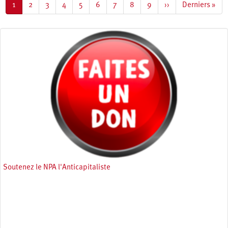
Page
1
Page
2
Page
3
Page
4
Page
5
Page
6
Page
7
Page
8
Page
9
Page
››
Dernière
Derniers »
courante
suivante
page
Soutenez le NPA l'Anticapitaliste