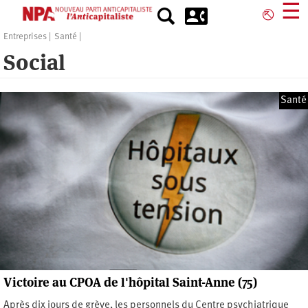
Aller
☰
⎋
au
contenu
Entreprises
Santé
principal
Social
Santé
Victoire au CPOA de l'hôpital Saint-Anne (75)
Après dix jours de grève, les personnels du Centre psychiatrique