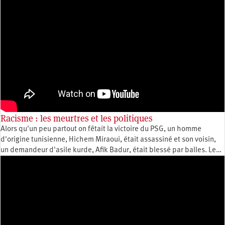
Racisme : les meurtres et les politiques
Alors qu'un peu partout on fêtait la victoire du PSG, un homme
d'origine tunisienne, Hichem Miraoui, était assassiné et son voisin,
un demandeur d'asile kurde, Afik Badur, était blessé par balles. Le…