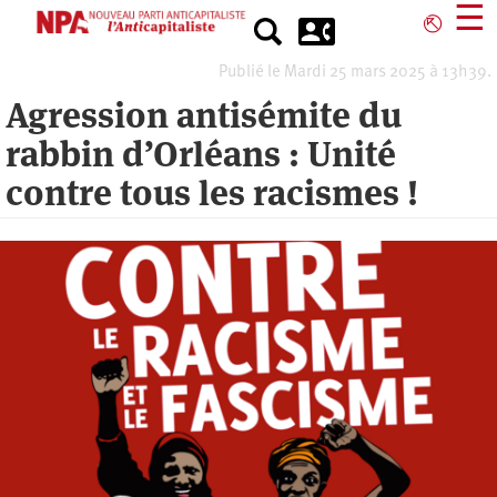
Aller
☰
⎋
au
contenu
Publié le Mardi 25 mars 2025 à 13h39.
principal
Agression antisémite du
rabbin d’Orléans : Unité
contre tous les racismes !