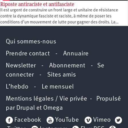
Riposte antiraciste et antifasciste
Il est urgent de construire un front large et unitaire de résistance
contre la dynamique fasciste et raciste, à même de poser les
conditions d’un mouvement de lutte pour gagner des droits. La…
Qui sommes-nous
Prendre contact
-
Annuaire
Newsletter -
Abonnement
-
Se
connecter
-
Sites amis
L’hebdo
-
Le mensuel
Mentions légales / Vie privée
- Propulsé
par
Drupal
et
Omega
Facebook
YouTube
Vimeo