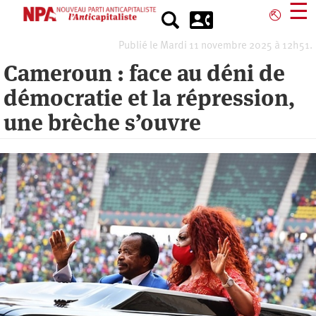
Aller
☰
⎋
au
contenu
Publié le Mardi 11 novembre 2025 à 12h51.
principal
Cameroun : face au déni de
démocratie et la répression,
une brèche s’ouvre