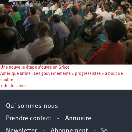
Une nouvelle étape s’ouvre en Grèce
Amérique latine : Les gouvernements « progressistes » à bout de
souffle
+ de dossiers
Qui sommes-nous
Prendre contact
-
Annuaire
Newsletter -
Abonnement
-
Se