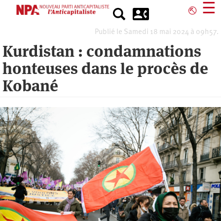
Aller
☰
⎋
au
contenu
Publié le Samedi 18 mai 2024 à 09h57.
principal
Kurdistan : condamnations
honteuses dans le procès de
Kobané