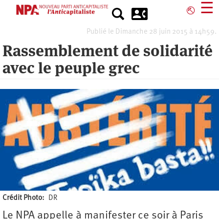
Aller
☰
⎋
au
contenu
Publié le Dimanche 28 juin 2015 à 14h59.
principal
Rassemblement de solidarité
avec le peuple grec
Crédit Photo
DR
Le NPA appelle à manifester ce soir à Paris