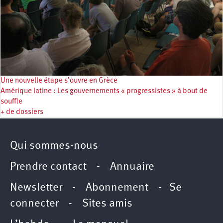
Une nouvelle étape s’ouvre en Grèce
Amérique latine : Les gouvernements « progressistes » à bout de
souffle
+ de dossiers
Qui sommes-nous
Prendre contact
-
Annuaire
Newsletter -
Abonnement
-
Se
connecter
-
Sites amis