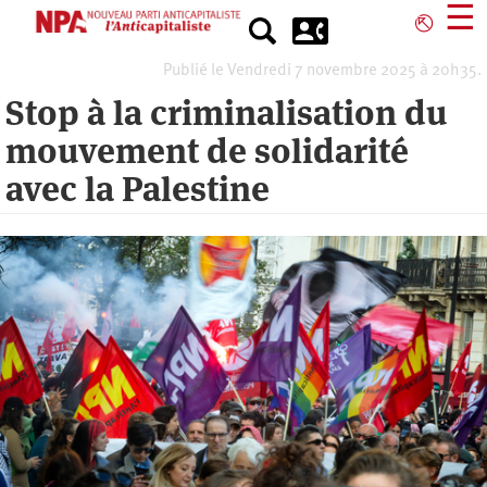
Aller
☰
⎋
au
contenu
Publié le Vendredi 7 novembre 2025 à 20h35.
principal
Stop à la criminalisation du
mouvement de solidarité
avec la Palestine