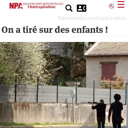
Aller
☰
⎋
au
contenu
Publié le Jeudi 23 avril 2026 à 16h20.
principal
On a tiré sur des enfants !