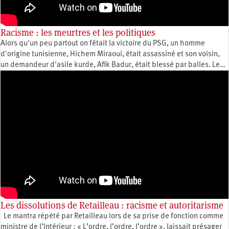
Racisme : les meurtres et les politiques
Alors qu'un peu partout on fêtait la victoire du PSG, un homme
d'origine tunisienne, Hichem Miraoui, était assassiné et son voisin,
un demandeur d'asile kurde, Afik Badur, était blessé par balles. Le…
Les dissolutions de Retailleau : racisme et autoritarisme
Le mantra répété par Retailleau lors de sa prise de fonction comme
ministre de l’Intérieur : « L’ordre, l’ordre, l’ordre », laissait présager