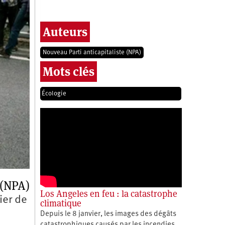
Auteurs
Nouveau Parti anticapitaliste (NPA)
Mots clés
Écologie
 (NPA)
Los Angeles en feu : la catastrophe
ier de
climatique
Depuis le 8 janvier, les images des dégâts
catastrophiques causés par les incendies