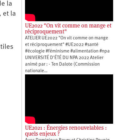
de la
 et la
UE2022 "On vit comme on mange et
réciproquement"
ATELIER UE2022 "On vit comme on mange
et réciproquement" #UE2022 #santé
tiles
#écologie #féminisme #alimentation #npa
UNIVERSITÉ D'ÉTÉ DU NPA 2022 Atelier
animé par : - Ten Dalote (Commission
nationale…
UE2021 : Énergies renouvelables :
quels enjeux ?