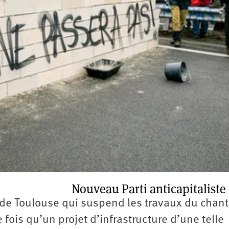
2e
congrès
1er
congrès
Congrès
de
fondation
Nouveau Parti anticapitaliste
f de Toulouse qui suspend les travaux du chant
e fois qu’un projet d’infrastructure d’une telle