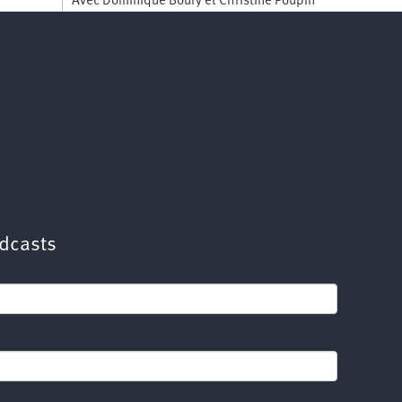
Avec Dominique Boury et Christine Poupin
dcasts