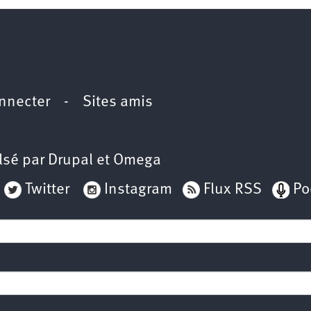
nnecter
-
Sites amis
lsé par
Drupal
et
Omega
Twitter
Instagram
Flux RSS
Po