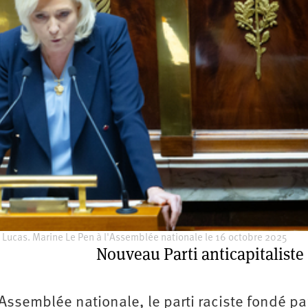
2e
congrès
1er
congrès
Congrès
de
fondation
Lucas. Marine Le Pen à l'Assemblée nationale le 16 octobre 2025
Nouveau Parti anticapitaliste
’Assemblée nationale, le parti raciste fondé pa