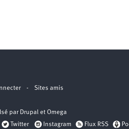
nnecter
-
Sites amis
lsé par
Drupal
et
Omega
Twitter
Instagram
Flux RSS
Po