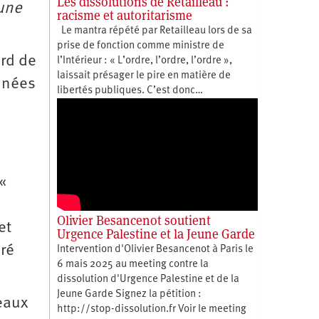
Les dissolutions de Retailleau :
 une
racisme et autoritarisme
Le mantra répété par Retailleau lors de sa
prise de fonction comme ministre de
ord de
l’Intérieur : « L’ordre, l’ordre, l’ordre »,
laissait présager le pire en matière de
années
libertés publiques. C’est donc…
«
Olivier Besancenot soutient
et
Urgence Palestine et la Jeune Garde
aré
Intervention d'Olivier Besancenot à Paris le
6 mais 2025 au meeting contre la
dissolution d'Urgence Palestine et de la
Jeune Garde Signez la pétition :
veaux
http://stop-dissolution.fr Voir le meeting