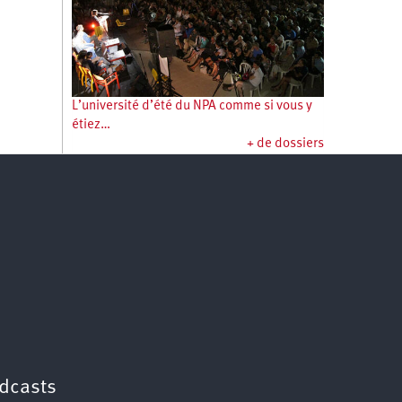
L’université d’été du NPA comme si vous y
étiez…
+ de dossiers
dcasts