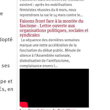
existent : après les mobilisations
féministes réussies du 8 mars, nous
de
reprendrons la rue le 14 mars contre le…
Faisons front face à la montée du
fascisme - Lettre ouverte aux
organisations politiques, sociales et
syndicales
adopté
La séquence des dernières semaines
marque une nette accélération de la
fascisation du débat public. Minute de
silence à l’Assemblée nationale,
diabolisation de l’antifascisme,
e ses
complaisance envers l…
ppe et
Es, en