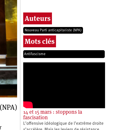
Auteurs
Nouveau Parti anticapitaliste (NPA)
Mots clés
Antifascisme
 (NPA)
14 et 15 mars : stoppons la
fascisation
L’offensive idéologique de l’extrême droite
r
s’accélère. Mais les leviers de résistance