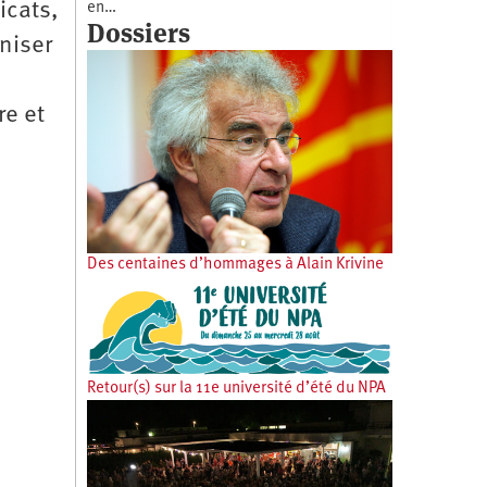
icats,
en…
Dossiers
niser
re et
Des centaines d’hommages à Alain Krivine
Retour(s) sur la 11e université d’été du NPA