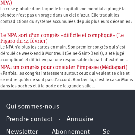
NPA)
La crise globale dans laquelle le capitalisme mondial a plongé la
planète n'est pas un orage dans un ciel d'azur. Elle traduit les
contradictions du système accumulées depuis plusieurs décennies :
…
Le NPA sort d'un congrès «difficile et compliqué» (Le
Figaro du 14 février)
Le NPA n'a plus les cartes en main. Son premier congrès qui s'est
déroulé ce week-end à Montreuil (Seine-Saint-Denis), a été jugé
«compliqué et difficile» par une responsable du parti d'extrême…
NPA: un congrès pour constater l'impasse (Médiapart)
«Parfois, les congrès intéressent surtout ceux qui veulent se dire et
se redire qu'ils ne sont pas d'accord. Bon ben là, c'est le cas.» Mains
dans les poches et à la porte de la grande salle…
Qui sommes-nous
Prendre contact
-
Annuaire
Newsletter -
Abonnement
-
Se