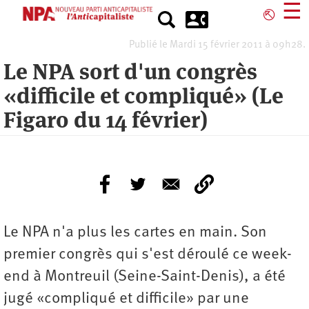
Aller
☰
⎋
au
contenu
Publié le Mardi 15 février 2011 à 09h28.
principal
Le NPA sort d'un congrès
«difficile et compliqué» (Le
Figaro du 14 février)
Le NPA n'a plus les cartes en main. Son
premier congrès qui s'est déroulé ce week-
end à Montreuil (Seine-Saint-Denis), a été
jugé «compliqué et difficile» par une